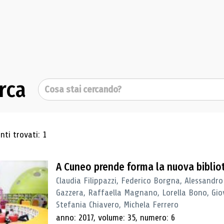
rca
Cerca
ultati di ricerca
ti trovati: 1
A Cuneo prende forma la nuova biblio
Claudia Filippazzi, Federico Borgna, Alessandro
Gazzera, Raffaella Magnano, Lorella Bono, Gio
Stefania Chiavero, Michela Ferrero
anno: 2017, volume: 35, numero: 6