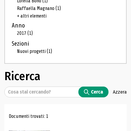
Lorella Bono
(1)
Raffaella Magnano
(1)
+ altri elementi
Anno
2017
(1)
Sezioni
Nuovi progetti
(1)
Ricerca
Cerca
Cerca
Azzera
Risultati di ricerca
Documenti trovati: 1