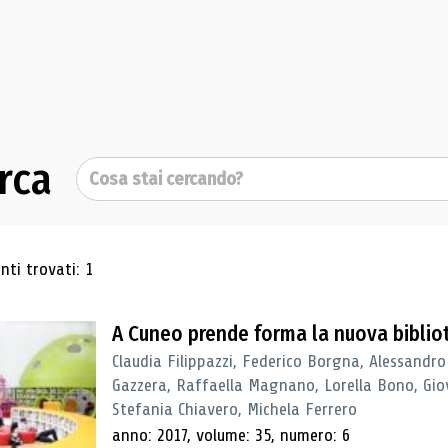
rca
Cerca
ultati di ricerca
ti trovati: 1
A Cuneo prende forma la nuova biblio
Claudia Filippazzi, Federico Borgna, Alessandro
Gazzera, Raffaella Magnano, Lorella Bono, Gio
Stefania Chiavero, Michela Ferrero
anno: 2017, volume: 35, numero: 6