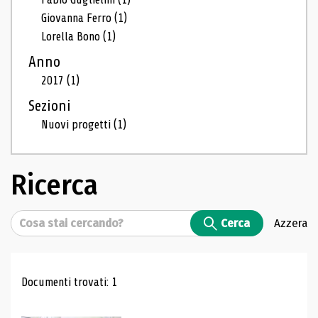
Giovanna Ferro
(1)
Lorella Bono
(1)
Anno
2017
(1)
Sezioni
Nuovi progetti
(1)
Ricerca
Cerca
Cerca
Azzera
Risultati di ricerca
Documenti trovati: 1