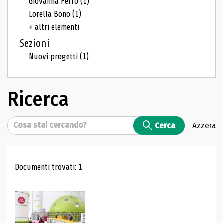
Giovanna Ferro
(1)
Lorella Bono
(1)
+ altri elementi
Sezioni
Nuovi progetti
(1)
Ricerca
Cerca
Cerca
Azzera
Risultati di ricerca
Documenti trovati: 1