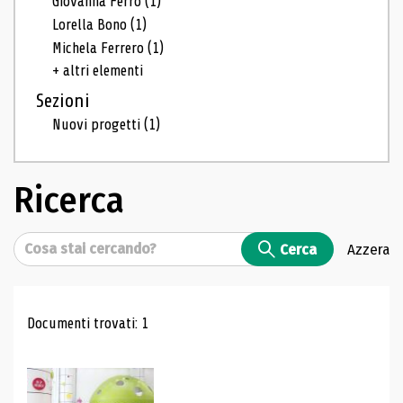
Giovanna Ferro
(1)
Lorella Bono
(1)
Michela Ferrero
(1)
+ altri elementi
Sezioni
Nuovi progetti
(1)
Ricerca
Cerca
Cerca
Azzera
Risultati di ricerca
Documenti trovati: 1