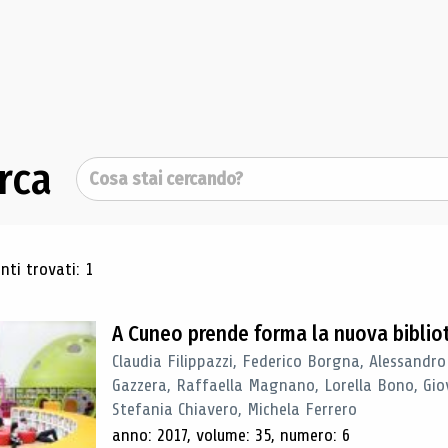
rca
Cerca
ultati di ricerca
ti trovati: 1
A Cuneo prende forma la nuova biblio
Claudia Filippazzi, Federico Borgna, Alessandro
Gazzera, Raffaella Magnano, Lorella Bono, Gio
Stefania Chiavero, Michela Ferrero
anno: 2017, volume: 35, numero: 6