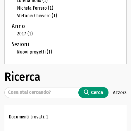
Lorella Bono
(1)
Michela Ferrero
(1)
Stefania Chiavero
(1)
Anno
2017
(1)
Sezioni
Nuovi progetti
(1)
Ricerca
Cerca
Cerca
Azzera
Risultati di ricerca
Documenti trovati: 1