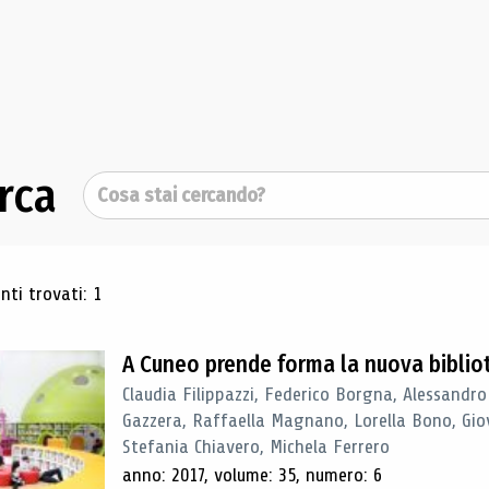
rca
Cerca
ultati di ricerca
ti trovati: 1
A Cuneo prende forma la nuova biblio
Claudia Filippazzi, Federico Borgna, Alessandro
Gazzera, Raffaella Magnano, Lorella Bono, Gio
Stefania Chiavero, Michela Ferrero
anno: 2017, volume: 35, numero: 6