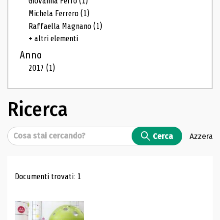
Giovanna Ferro
(1)
Michela Ferrero
(1)
Raffaella Magnano
(1)
+ altri elementi
Anno
2017
(1)
Ricerca
Cerca
Cerca
Azzera
Risultati di ricerca
Documenti trovati: 1