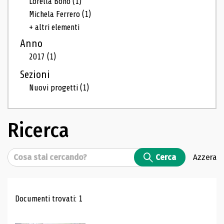
Lorella Bono
(1)
Michela Ferrero
(1)
+ altri elementi
Anno
2017
(1)
Sezioni
Nuovi progetti
(1)
Ricerca
Cerca
Cerca
Azzera
Risultati di ricerca
Documenti trovati: 1