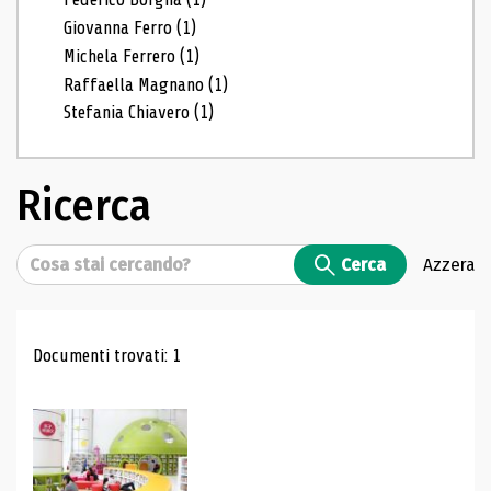
Giovanna Ferro
(1)
Michela Ferrero
(1)
Raffaella Magnano
(1)
Stefania Chiavero
(1)
Ricerca
Cerca
Cerca
Azzera
Risultati di ricerca
Documenti trovati: 1