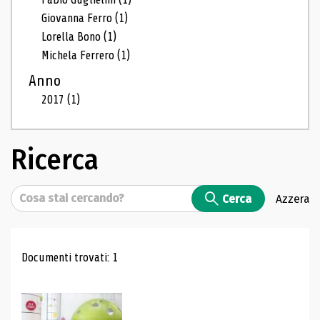
Giovanna Ferro
(1)
Lorella Bono
(1)
Michela Ferrero
(1)
Anno
2017
(1)
Ricerca
Cerca
Cerca
Azzera
Risultati di ricerca
Documenti trovati: 1