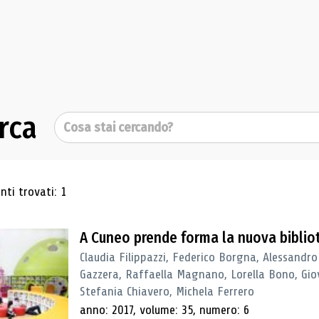
rca
Cerca
ultati di ricerca
ti trovati: 1
A Cuneo prende forma la nuova biblio
Claudia Filippazzi, Federico Borgna, Alessandro
Gazzera, Raffaella Magnano, Lorella Bono, Gio
Stefania Chiavero, Michela Ferrero
anno: 2017, volume: 35, numero: 6