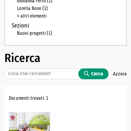
Giovanna Ferro
(1)
Lorella Bono
(1)
+ altri elementi
Sezioni
Nuovi progetti
(1)
Ricerca
Cerca
Cerca
Azzera
Risultati di ricerca
Documenti trovati: 1