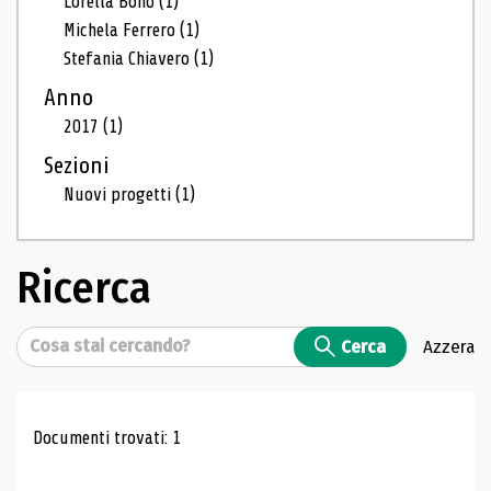
Lorella Bono
(1)
Michela Ferrero
(1)
Stefania Chiavero
(1)
Anno
2017
(1)
Sezioni
Nuovi progetti
(1)
Ricerca
Cerca
Cerca
Azzera
Risultati di ricerca
Documenti trovati: 1