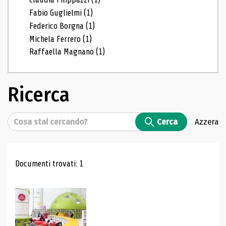
Fabio Guglielmi
(1)
Federico Borgna
(1)
Michela Ferrero
(1)
Raffaella Magnano
(1)
Ricerca
Cerca
Cerca
Azzera
Risultati di ricerca
Documenti trovati: 1