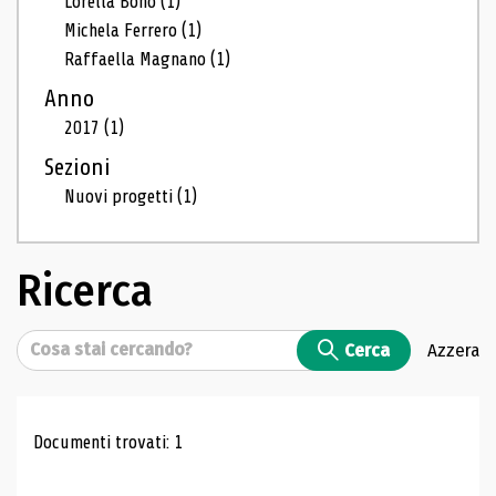
Lorella Bono
(1)
Michela Ferrero
(1)
Raffaella Magnano
(1)
Anno
2017
(1)
Sezioni
Nuovi progetti
(1)
Ricerca
Cerca
Cerca
Azzera
Risultati di ricerca
Documenti trovati: 1