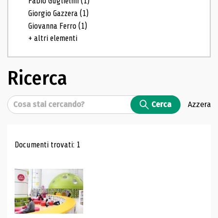
Fabio Guglielmi
(1)
Giorgio Gazzera
(1)
Giovanna Ferro
(1)
+ altri elementi
Ricerca
Cerca
Cerca
Azzera
Risultati di ricerca
Documenti trovati: 1