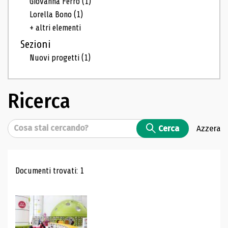
Giovanna Ferro
(1)
Lorella Bono
(1)
+ altri elementi
Sezioni
Nuovi progetti
(1)
Ricerca
Cerca
Cerca
Azzera
Risultati di ricerca
Documenti trovati: 1