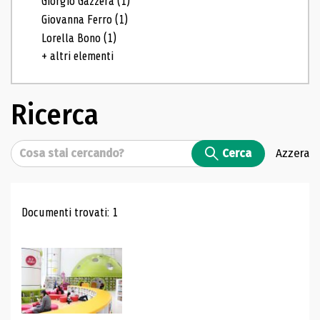
Giorgio Gazzera
(1)
Giovanna Ferro
(1)
Lorella Bono
(1)
+ altri elementi
Ricerca
Cerca
Cerca
Azzera
Risultati di ricerca
Documenti trovati: 1