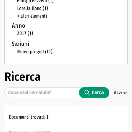
Giorgio Gazzera
(1)
Lorella Bono
(1)
+ altri elementi
Anno
2017
(1)
Sezioni
Nuovi progetti
(1)
Ricerca
Cerca
Cerca
Azzera
Risultati di ricerca
Documenti trovati: 1