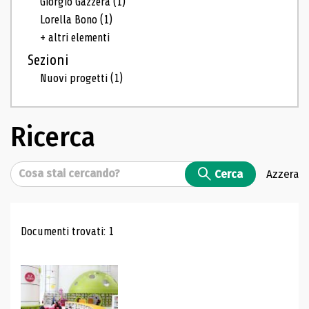
Giorgio Gazzera
(1)
Lorella Bono
(1)
+ altri elementi
Sezioni
Nuovi progetti
(1)
Ricerca
Cerca
Cerca
Azzera
Risultati di ricerca
Documenti trovati: 1