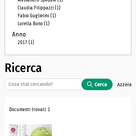
Claudia Filippazzi
(1)
Fabio Guglielmi
(1)
Lorella Bono
(1)
Anno
2017
(1)
Ricerca
Cerca
Cerca
Azzera
Risultati di ricerca
Documenti trovati: 1