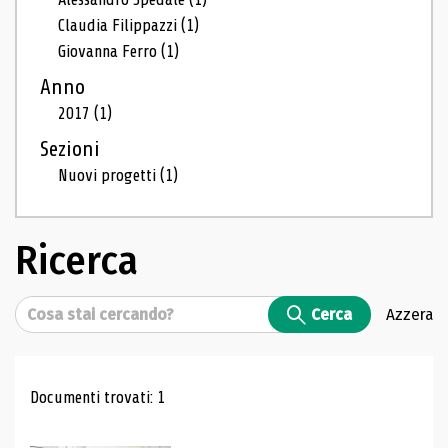
Claudia Filippazzi
(1)
Giovanna Ferro
(1)
Anno
2017
(1)
Sezioni
Nuovi progetti
(1)
Ricerca
Cerca
Cerca
Azzera
Risultati di ricerca
Documenti trovati: 1