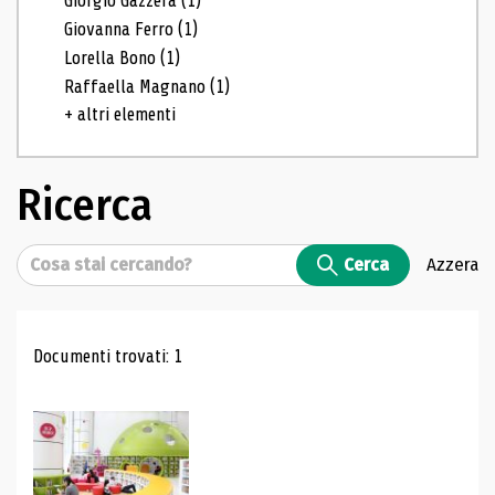
Giorgio Gazzera
(1)
Giovanna Ferro
(1)
Lorella Bono
(1)
Raffaella Magnano
(1)
+ altri elementi
Ricerca
Cerca
Cerca
Azzera
Risultati di ricerca
Documenti trovati: 1