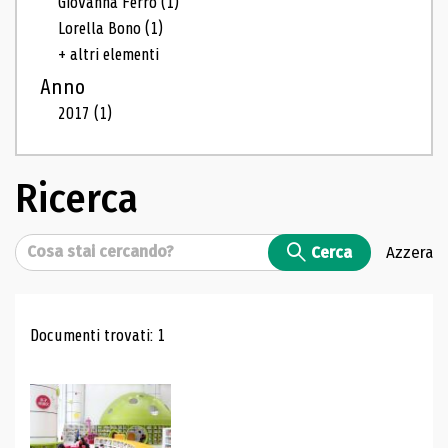
Giovanna Ferro
(1)
Lorella Bono
(1)
+ altri elementi
Anno
2017
(1)
Ricerca
Cerca
Cerca
Azzera
Risultati di ricerca
Documenti trovati: 1