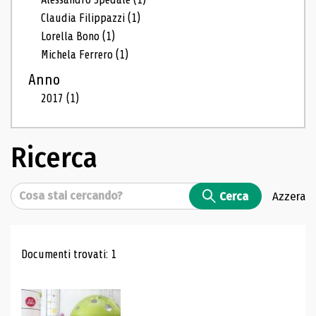
Claudia Filippazzi
(1)
Lorella Bono
(1)
Michela Ferrero
(1)
Anno
2017
(1)
Ricerca
Cerca
Cerca
Azzera
Risultati di ricerca
Documenti trovati: 1