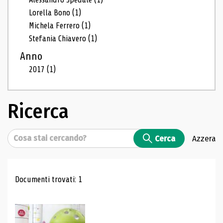
Lorella Bono
(1)
Michela Ferrero
(1)
Stefania Chiavero
(1)
Anno
2017
(1)
Ricerca
Cerca
Cerca
Azzera
Risultati di ricerca
Documenti trovati: 1