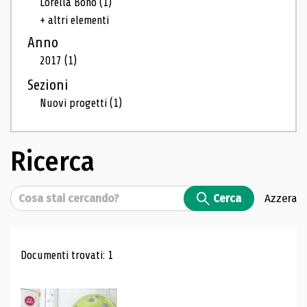
Lorella Bono
(1)
+ altri elementi
Anno
2017
(1)
Sezioni
Nuovi progetti
(1)
Ricerca
Cerca
Cerca
Azzera
Risultati di ricerca
Documenti trovati: 1