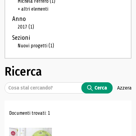
Michela Ferrero
(1)
+ altri elementi
Anno
2017
(1)
Sezioni
Nuovi progetti
(1)
Ricerca
Cerca
Cerca
Azzera
Risultati di ricerca
Documenti trovati: 1