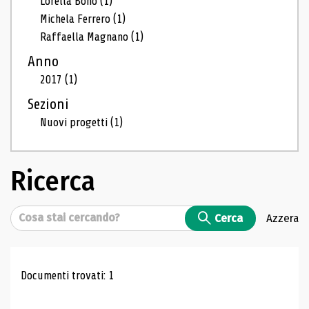
Lorella Bono
(1)
Michela Ferrero
(1)
Raffaella Magnano
(1)
Anno
2017
(1)
Sezioni
Nuovi progetti
(1)
Ricerca
Cerca
Cerca
Azzera
Risultati di ricerca
Documenti trovati: 1