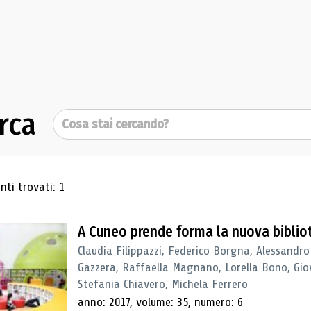
rca
Cerca
ultati di ricerca
ti trovati: 1
A Cuneo prende forma la nuova biblio
Claudia Filippazzi, Federico Borgna, Alessandro
Gazzera, Raffaella Magnano, Lorella Bono, Gio
Stefania Chiavero, Michela Ferrero
anno: 2017, volume: 35, numero: 6