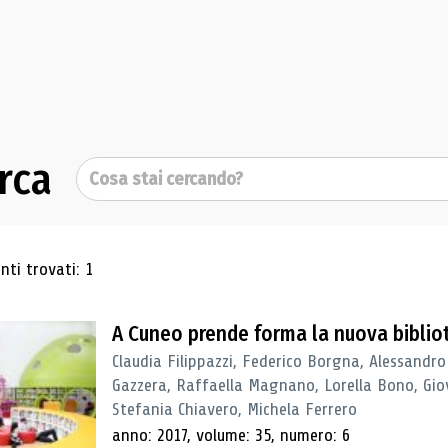
rca
Cerca
ultati di ricerca
ti trovati: 1
A Cuneo prende forma la nuova biblio
Claudia Filippazzi, Federico Borgna, Alessandro
Gazzera, Raffaella Magnano, Lorella Bono, Gio
Stefania Chiavero, Michela Ferrero
anno: 2017, volume: 35, numero: 6