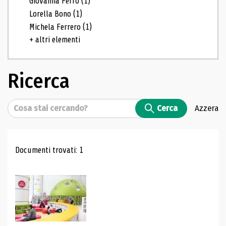
Giovanna Ferro
(1)
Lorella Bono
(1)
Michela Ferrero
(1)
+ altri elementi
Ricerca
Cerca
Cerca
Azzera
Risultati di ricerca
Documenti trovati: 1