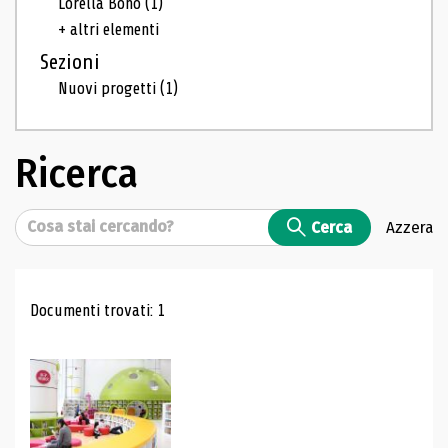
Lorella Bono
(1)
+ altri elementi
Sezioni
Nuovi progetti
(1)
Ricerca
Cerca
Cerca
Azzera
Risultati di ricerca
Documenti trovati: 1