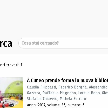
rca
Cerca
ultati di ricerca
ti trovati: 1
A Cuneo prende forma la nuova biblio
Claudia Filippazzi, Federico Borgna, Alessandro
Gazzera, Raffaella Magnano, Lorella Bono, Gio
Stefania Chiavero, Michela Ferrero
anno: 2017, volume: 35, numero: 6