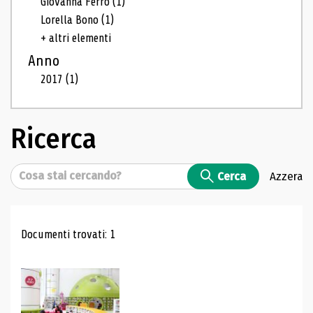
Giovanna Ferro
(1)
Lorella Bono
(1)
+ altri elementi
Anno
2017
(1)
Ricerca
Cerca
Cerca
Azzera
Risultati di ricerca
Documenti trovati: 1