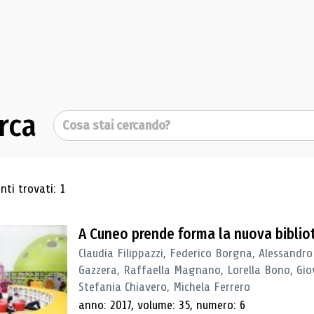
rca
Cerca
ultati di ricerca
ti trovati: 1
A Cuneo prende forma la nuova biblio
Claudia Filippazzi, Federico Borgna, Alessandro
Gazzera, Raffaella Magnano, Lorella Bono, Gio
Stefania Chiavero, Michela Ferrero
anno: 2017, volume: 35, numero: 6