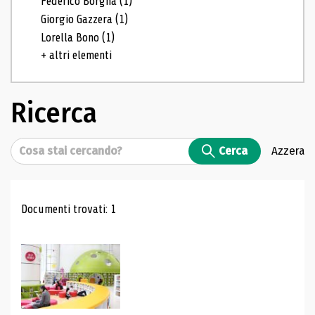
Federico Borgna
(1)
Giorgio Gazzera
(1)
Lorella Bono
(1)
+ altri elementi
Ricerca
Cerca
Cerca
Azzera
Risultati di ricerca
Documenti trovati: 1