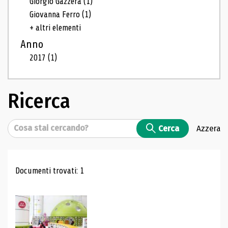
Giorgio Gazzera
(1)
Giovanna Ferro
(1)
+ altri elementi
Anno
2017
(1)
Ricerca
Cerca
Cerca
Azzera
Risultati di ricerca
Documenti trovati: 1