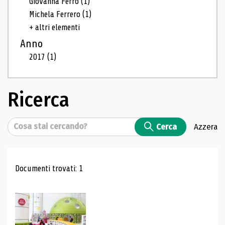
Giovanna Ferro
(1)
Michela Ferrero
(1)
+ altri elementi
Anno
2017
(1)
Ricerca
Cerca
Cerca
Azzera
Risultati di ricerca
Documenti trovati: 1