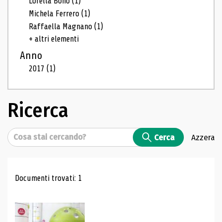
Lorella Bono
(1)
Michela Ferrero
(1)
Raffaella Magnano
(1)
+ altri elementi
Anno
2017
(1)
Ricerca
Cerca
Cerca
Azzera
Risultati di ricerca
Documenti trovati: 1