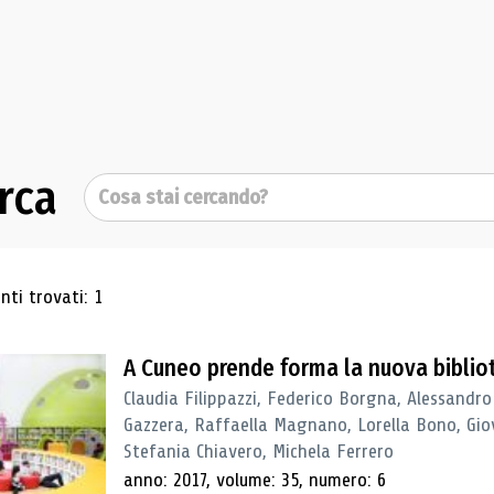
rca
Cerca
ultati di ricerca
ti trovati: 1
A Cuneo prende forma la nuova biblio
Claudia Filippazzi, Federico Borgna, Alessandro
Gazzera, Raffaella Magnano, Lorella Bono, Gio
Stefania Chiavero, Michela Ferrero
anno: 2017, volume: 35, numero: 6