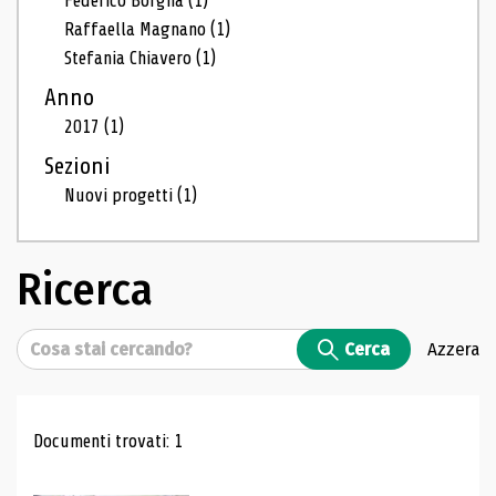
Federico Borgna
(1)
Raffaella Magnano
(1)
Stefania Chiavero
(1)
Anno
2017
(1)
Sezioni
Nuovi progetti
(1)
Ricerca
Cerca
Cerca
Azzera
Risultati di ricerca
Documenti trovati: 1