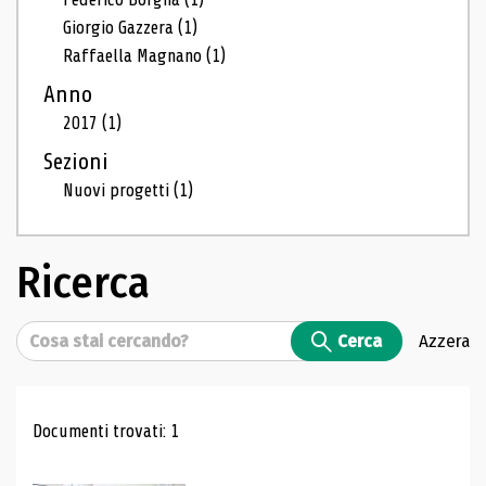
Giorgio Gazzera
(1)
Raffaella Magnano
(1)
Anno
2017
(1)
Sezioni
Nuovi progetti
(1)
Ricerca
Cerca
Cerca
Azzera
Risultati di ricerca
Documenti trovati: 1