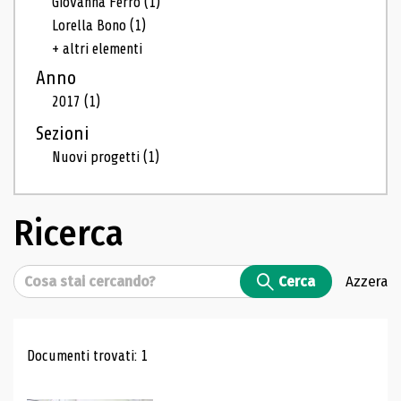
Giovanna Ferro
(1)
Lorella Bono
(1)
+ altri elementi
Anno
2017
(1)
Sezioni
Nuovi progetti
(1)
Ricerca
Cerca
Cerca
Azzera
Risultati di ricerca
Documenti trovati: 1