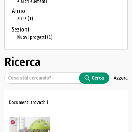
+ altri elementi
Anno
2017
(1)
Sezioni
Nuovi progetti
(1)
Ricerca
Cerca
Cerca
Azzera
Risultati di ricerca
Documenti trovati: 1