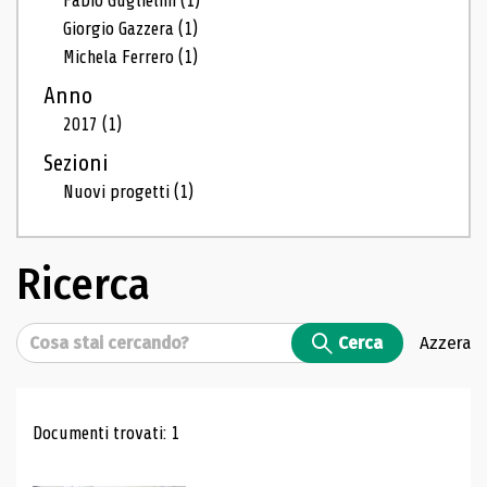
Fabio Guglielmi
(1)
Giorgio Gazzera
(1)
Michela Ferrero
(1)
Anno
2017
(1)
Sezioni
Nuovi progetti
(1)
Ricerca
Cerca
Cerca
Azzera
Risultati di ricerca
Documenti trovati: 1