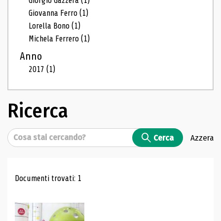
Giorgio Gazzera
(1)
Giovanna Ferro
(1)
Lorella Bono
(1)
Michela Ferrero
(1)
Anno
2017
(1)
Ricerca
Cerca
Cerca
Azzera
Risultati di ricerca
Documenti trovati: 1